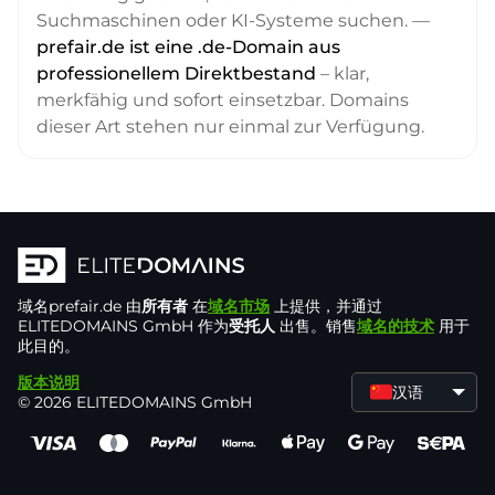
Suchmaschinen oder KI-Systeme suchen. —
prefair.de ist eine .de-Domain aus
professionellem Direktbestand
– klar,
merkfähig und sofort einsetzbar. Domains
dieser Art stehen nur einmal zur Verfügung.
域名
prefair.de
由
所有者
在
域名市场
上提供，并通过
ELITEDOMAINS GmbH 作为
受托人
出售。销售
域名的技术
用于
此目的。
版本说明
汉语
© 2026 ELITEDOMAINS GmbH