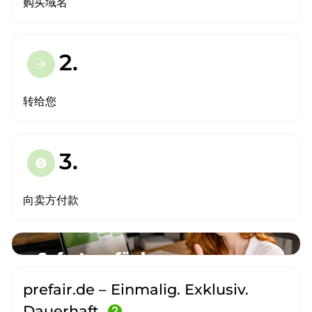
购买域名
2.
arrow_forward
转给您
3.
paid
向卖方付款
prefair.de – Einmalig. Exklusiv.
Dauerhaft.
help